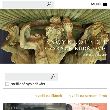
MENU
ENCYKLOPEDIE
ČESKÝCH BUDĚJOVIC
© 1998 — 2026 NEBE
rozšířené vyhledávání
< zpět na článek
< zpět na seznam filmů