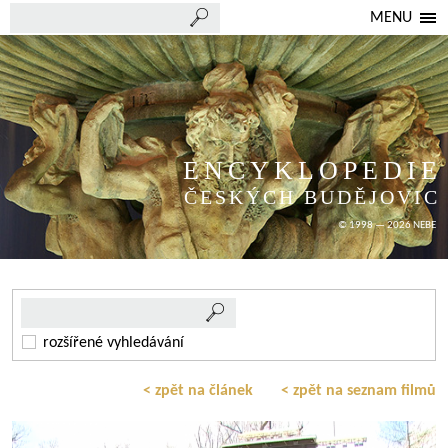
MENU
ENCYKLOPEDIE
ČESKÝCH BUDĚJOVIC
© 1998 — 2026 NEBE
rozšířené vyhledávání
< zpět na článek
< zpět na seznam filmů