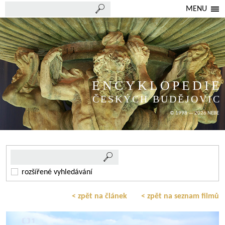
MENU
ENCYKLOPEDIE
ČESKÝCH BUDĚJOVIC
© 1998 — 2026 NEBE
rozšířené vyhledávání
< zpět na článek
< zpět na seznam filmů