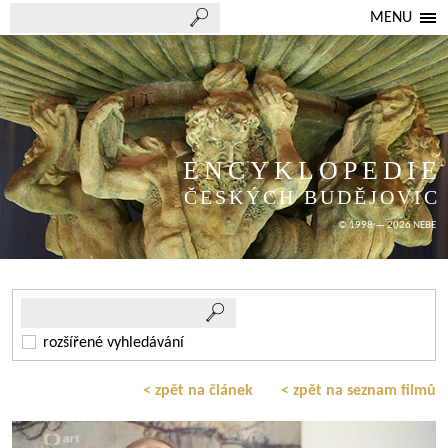
MENU
ENCYKLOPEDIE
ČESKÝCH BUDĚJOVIC
© 1998 — 2026 NEBE
rozšířené vyhledávání
< zpět na článek
< zpět na seznam filmů