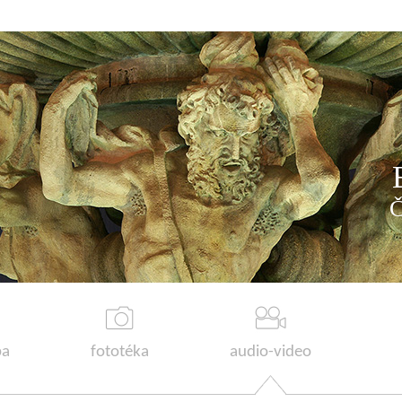
a
fototéka
audio-video