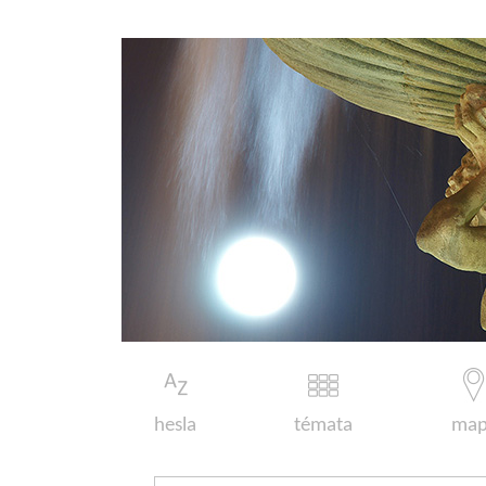
hesla
témata
map