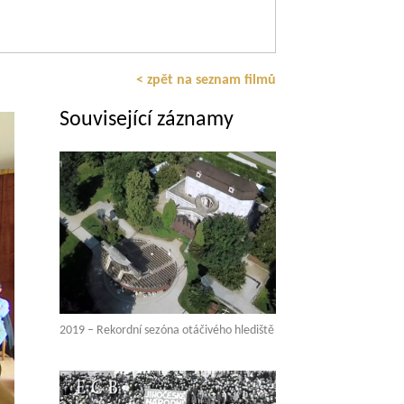
< zpět na seznam filmů
Související záznamy
2019 – Rekordní sezóna otáčivého hlediště