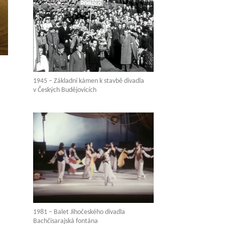
1945 – Základní kámen k stavbě divadla
v Českých Budějovicích
1981 – Balet Jihočeského divadla
Bachčisarajská fontána