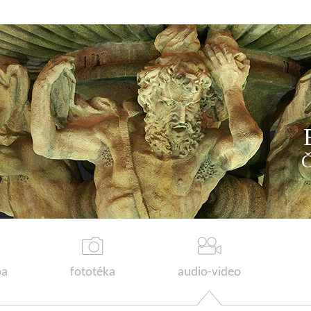
a
fototéka
audio-video