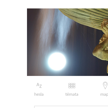
hesla
témata
map