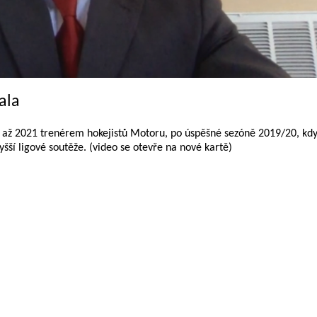
ala
 až 2021 trenérem hokejistů Motoru, po úspěšné sezóně 2019/20, kd
šší ligové soutěže. (video se otevře na nové kartě)