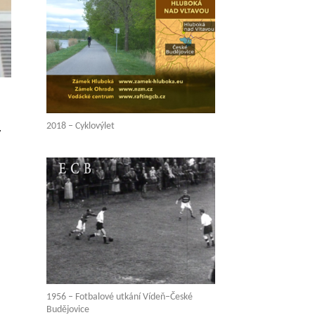
2018 – Cyklovýlet
y
1956 – Fotbalové utkání Vídeň–České
Budějovice