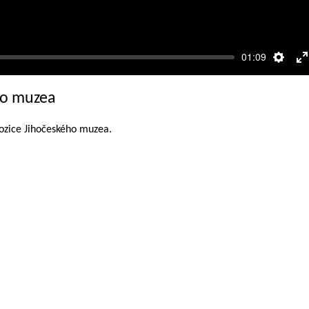
01:09
Nasta
R
c
ho muzea
o
ozice Jihočeského muzea.