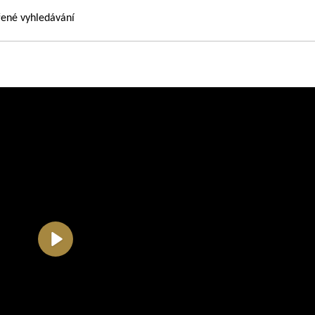
řené vyhledávání
Přehrát