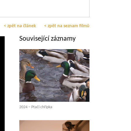
< zpět na článek
< zpět na seznam filmů
Související záznamy
2024 – Ptačí chřipka