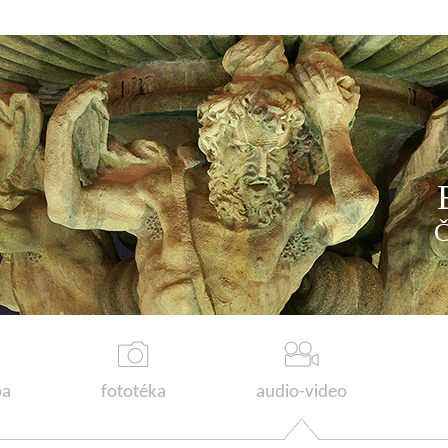
a
fototéka
audio-video