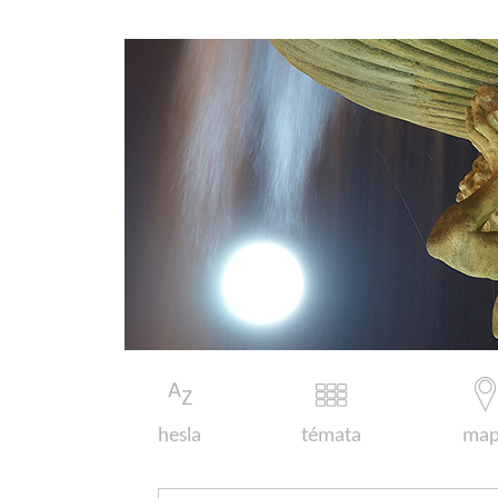
hesla
témata
map