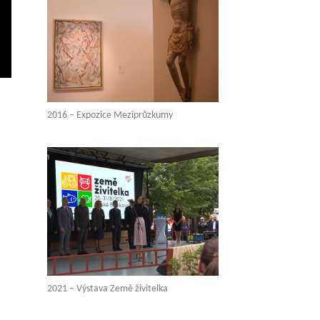
vení
ežim
elé
brazovky
2016 – Expozice Meziprůzkumy
2021 – Výstava Země živitelka