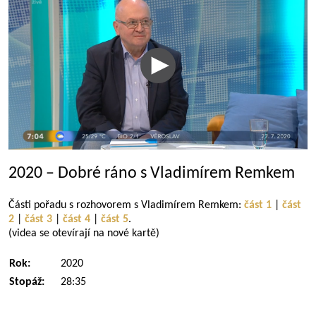
2020 – Dobré ráno s Vladimírem Remkem
Části pořadu s rozhovorem s Vladimírem Remkem:
část 1
|
část
2
|
část 3
|
část 4
|
část 5
.
(videa se otevírají na nové kartě)
Rok:
2020
Stopáž:
28:35