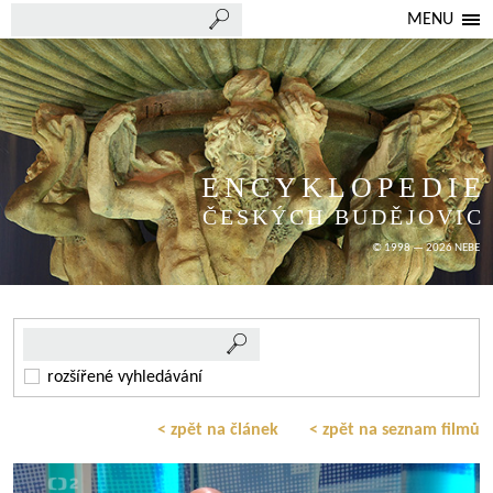
MENU
ENCYKLOPEDIE
ČESKÝCH BUDĚJOVIC
© 1998 — 2026 NEBE
rozšířené vyhledávání
< zpět na článek
< zpět na seznam filmů