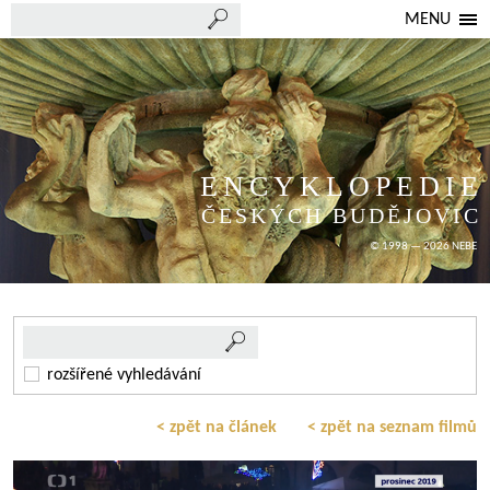
MENU
ENCYKLOPEDIE
ČESKÝCH BUDĚJOVIC
© 1998 — 2026 NEBE
rozšířené vyhledávání
< zpět na článek
< zpět na seznam filmů