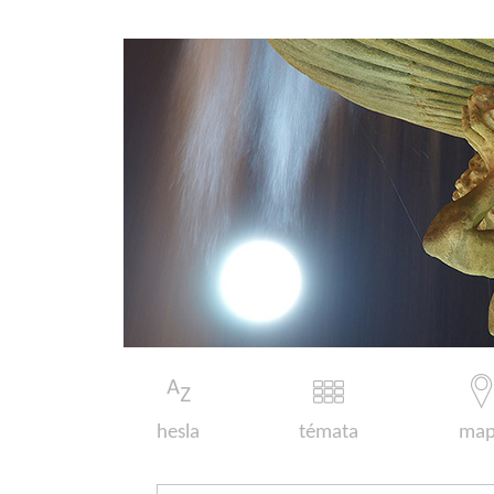
hesla
témata
map