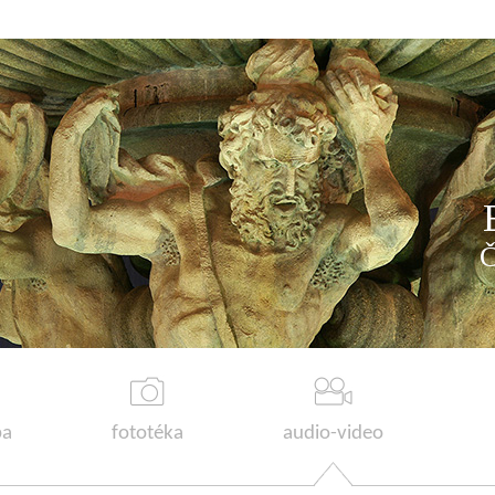
a
fototéka
audio-video