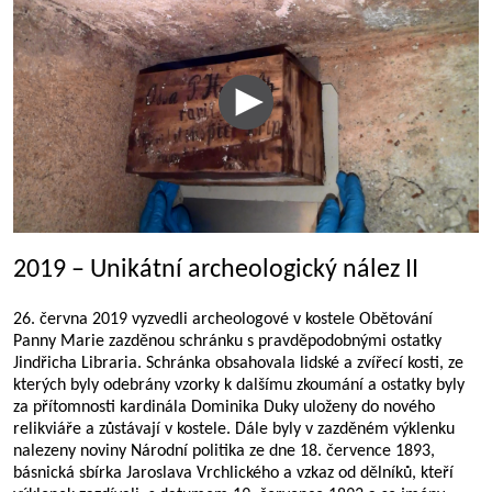
2019 – Unikátní archeologický nález II
26. června 2019 vyzvedli archeologové v kostele Obětování
Panny Marie zazděnou schránku s pravděpodobnými ostatky
Jindřicha Libraria. Schránka obsahovala lidské a zvířecí kosti, ze
kterých byly odebrány vzorky k dalšímu zkoumání a ostatky byly
za přítomnosti kardinála Dominika Duky uloženy do nového
relikviáře a zůstávají v kostele. Dále byly v zazděném výklenku
nalezeny noviny Národní politika ze dne 18. července 1893,
básnická sbírka Jaroslava Vrchlického a vzkaz od dělníků, kteří