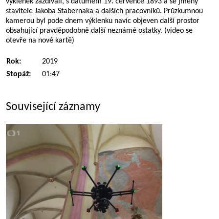
výklenek zazdívali, s datumem 19. července 1893 a se jmény
stavitele Jakoba Stabernaka a dalších pracovníků. Průzkumnou
kamerou byl pode dnem výklenku navíc objeven další prostor
obsahující pravděpodobně další neznámé ostatky. (video se
otevře na nové kartě)
Rok:
2019
Stopáž:
01:47
Související záznamy