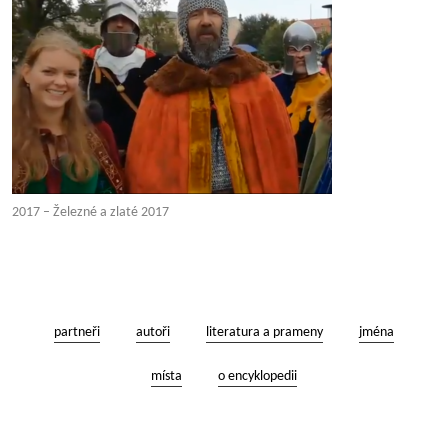
2017 – Železné a zlaté 2017
partneři
autoři
literatura a prameny
jména
místa
o encyklopedii