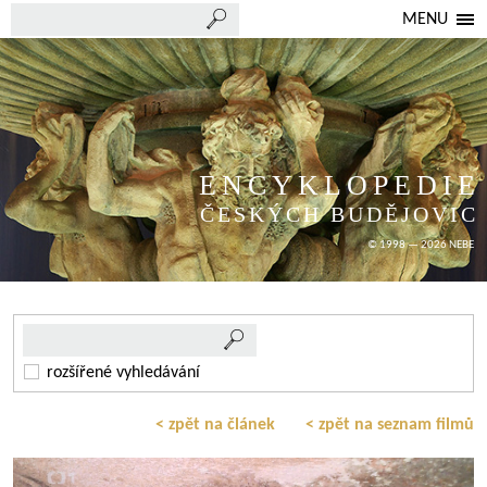
MENU
ENCYKLOPEDIE
ČESKÝCH BUDĚJOVIC
© 1998 — 2026 NEBE
rozšířené vyhledávání
< zpět na článek
< zpět na seznam filmů