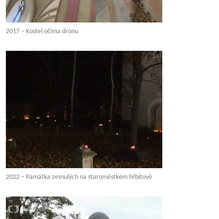
2017 – Kostel očima dronu
2022 – Památka zesnulých na staroměstkém hřbitově