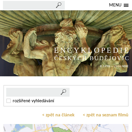
MENU
ENCYKLOPEDIE
ČESKÝCH BUDĚJOVIC
© 1998 — 2026 NEBE
rozšířené vyhledávání
< zpět na článek
< zpět na seznam filmů