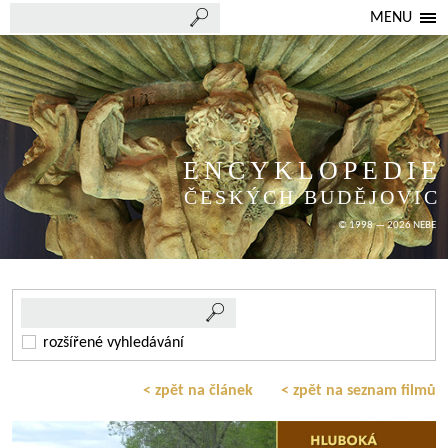
MENU
ENCYKLOPEDIE
ČESKÝCH BUDĚJOVIC
© 1998 — 2026 NEBE
rozšířené vyhledávání
< zpět na článek
< zpět na seznam filmů