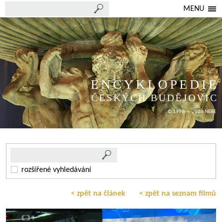
MENU
ENCYKLOPEDIE
ČESKÝCH BUDĚJOVIC
© 1998 — 2026 NEBE
rozšířené vyhledávání
< zpět na článek
< zpět na seznam filmů