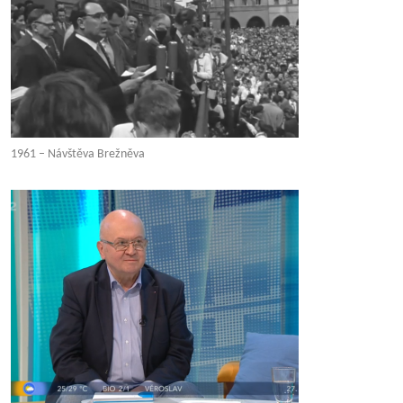
1961 – Návštěva Brežněva