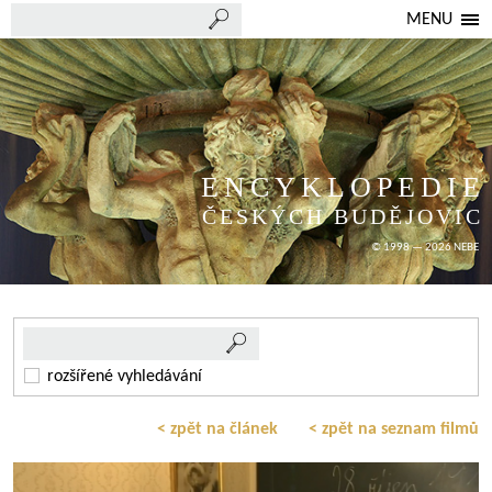
MENU
ENCYKLOPEDIE
ČESKÝCH BUDĚJOVIC
© 1998 — 2026 NEBE
rozšířené vyhledávání
< zpět na článek
< zpět na seznam filmů