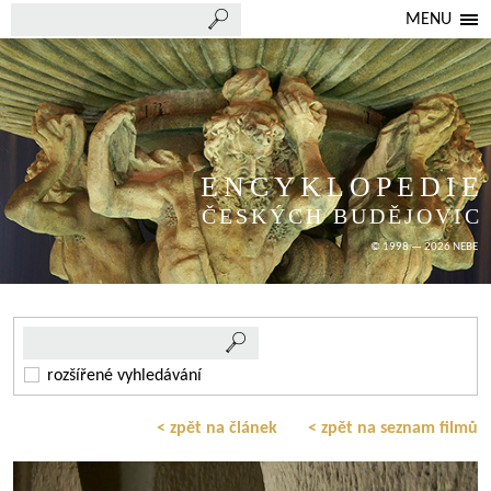
MENU
ENCYKLOPEDIE
ČESKÝCH BUDĚJOVIC
© 1998 — 2026 NEBE
rozšířené vyhledávání
< zpět na článek
< zpět na seznam filmů