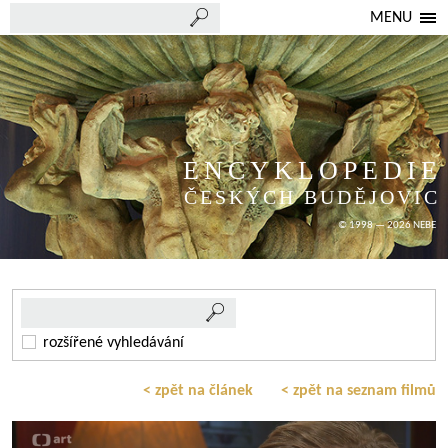
MENU
ENCYKLOPEDIE
ČESKÝCH BUDĚJOVIC
© 1998 — 2026 NEBE
rozšířené vyhledávání
< zpět na článek
< zpět na seznam filmů