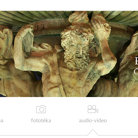
a
fototéka
audio-video