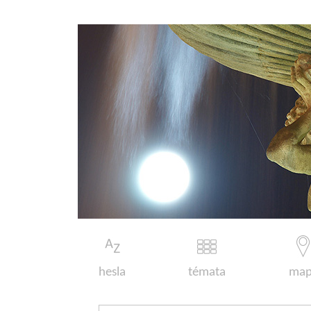
hesla
témata
map