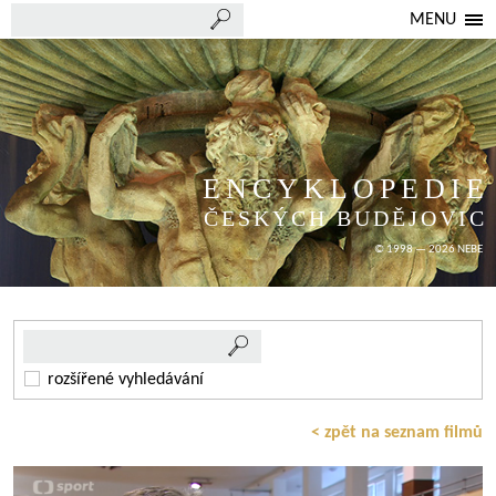
MENU
ENCYKLOPEDIE
ČESKÝCH BUDĚJOVIC
© 1998 — 2026 NEBE
rozšířené vyhledávání
< zpět na seznam filmů