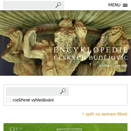
MENU
ENCYKLOPEDIE
ČESKÝCH BUDĚJOVIC
© 1998 — 2026 NEBE
rozšířené vyhledávání
< zpět na seznam filmů