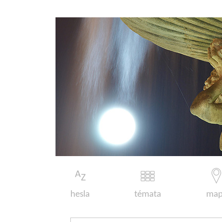
hesla
témata
map