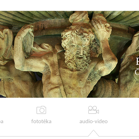
a
fototéka
audio-video