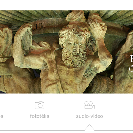
a
fototéka
audio-video