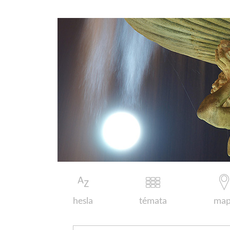
hesla
témata
map