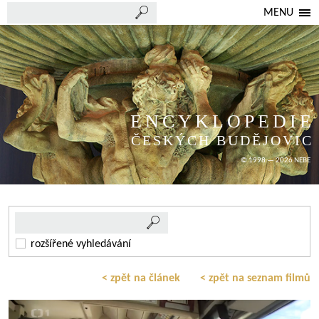
MENU
ENCYKLOPEDIE
ČESKÝCH BUDĚJOVIC
© 1998 — 2026 NEBE
rozšířené vyhledávání
< zpět na článek
< zpět na seznam filmů