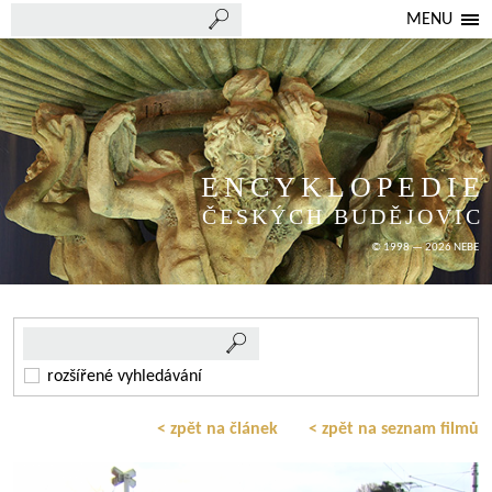
MENU
ENCYKLOPEDIE
ČESKÝCH BUDĚJOVIC
© 1998 — 2026 NEBE
rozšířené vyhledávání
< zpět na článek
< zpět na seznam filmů