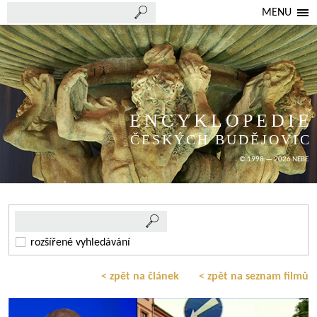
MENU
ENCYKLOPEDIE
ČESKÝCH BUDĚJOVIC
© 1998 — 2026 NEBE
rozšířené vyhledávání
< zpět na článek
< zpět na seznam filmů