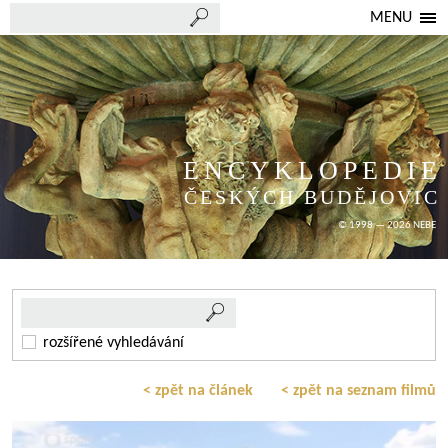
MENU
ENCYKLOPEDIE
ČESKÝCH BUDĚJOVIC
© 1998 — 2026 NEBE
rozšířené vyhledávání
< zpět na článek
< zpět na seznam filmů