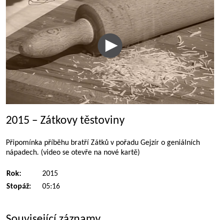
2015 – Zátkovy těstoviny
Připomínka příběhu bratří Zátků v pořadu Gejzír o geniálních
nápadech. (video se otevře na nové kartě)
Rok:
2015
Stopáž:
05:16
Související záznamy