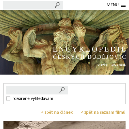
MENU
ENCYKLOPEDIE
ČESKÝCH BUDĚJOVIC
© 1998 — 2026 NEBE
rozšířené vyhledávání
< zpět na článek
< zpět na seznam filmů