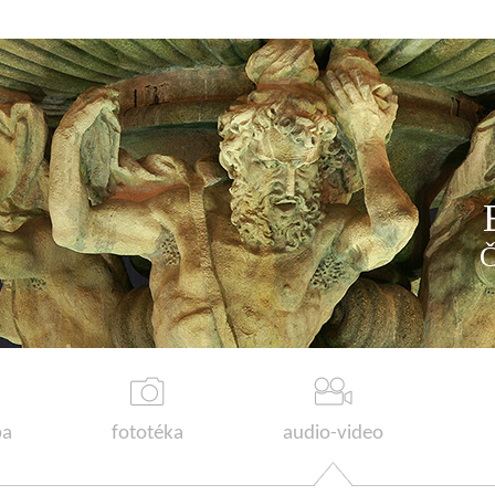
a
fototéka
audio-video