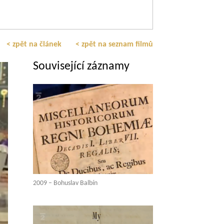
< zpět na článek
< zpět na seznam filmů
Související záznamy
2009 – Bohuslav Balbín