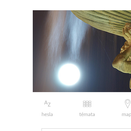
hesla
témata
map