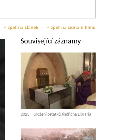
< zpět na článek
< zpět na seznam filmů
Související záznamy
2023 – Uložení ostatků Jindřicha Libraria