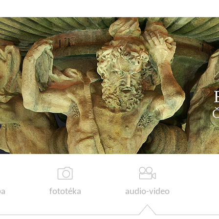
a
fototéka
audio-video