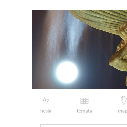
hesla
témata
map