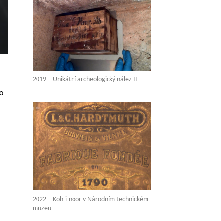
2019 – Unikátní archeologický nález II
eo
2022 – Koh-i-noor v Národním technickém
muzeu