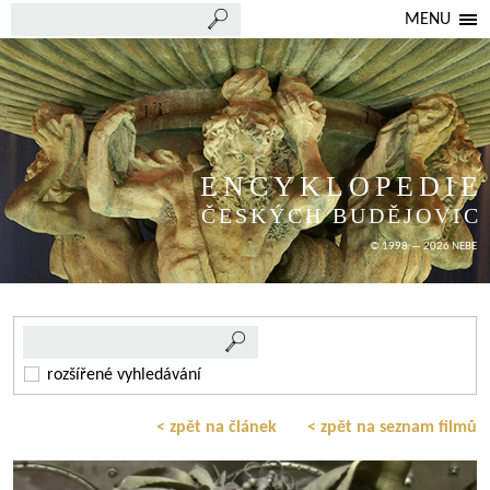
MENU
ENCYKLOPEDIE
ČESKÝCH BUDĚJOVIC
© 1998 — 2026 NEBE
rozšířené vyhledávání
< zpět na článek
< zpět na seznam filmů