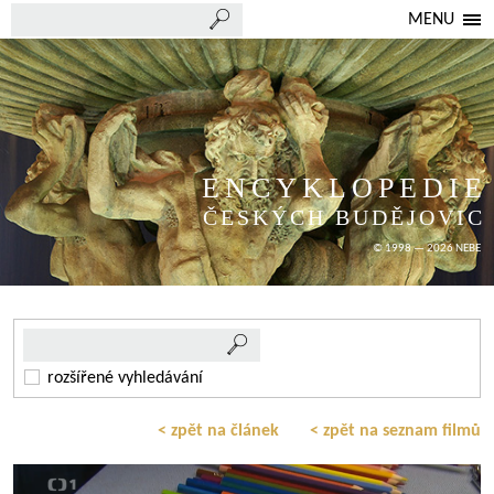
MENU
ENCYKLOPEDIE
ČESKÝCH BUDĚJOVIC
© 1998 — 2026 NEBE
rozšířené vyhledávání
< zpět na článek
< zpět na seznam filmů