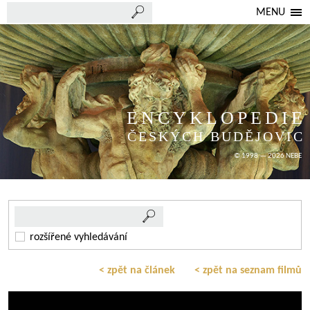
MENU
ENCYKLOPEDIE
ČESKÝCH BUDĚJOVIC
© 1998 — 2026 NEBE
rozšířené vyhledávání
< zpět na článek
< zpět na seznam filmů