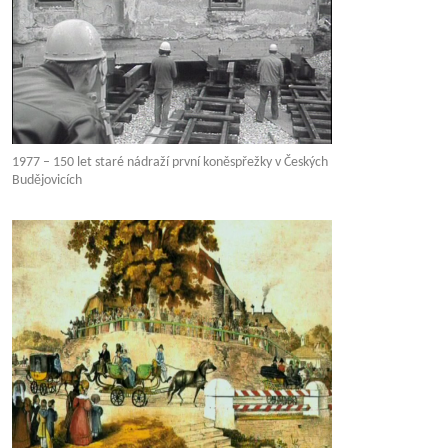
1977 – 150 let staré nádraží první koněspřežky v Českých
Budějovicích