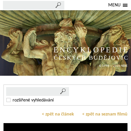
MENU
ENCYKLOPEDIE
ČESKÝCH BUDĚJOVIC
© 1998 — 2026 NEBE
rozšířené vyhledávání
< zpět na článek
< zpět na seznam filmů