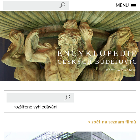
MENU
ENCYKLOPEDIE
ČESKÝCH BUDĚJOVIC
© 1998 — 2026 NEBE
rozšířené vyhledávání
< zpět na seznam filmů