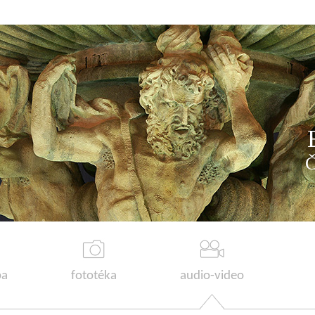
a
fototéka
audio-video