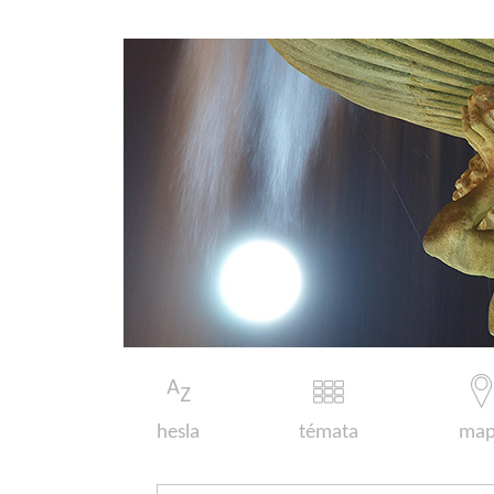
hesla
témata
map