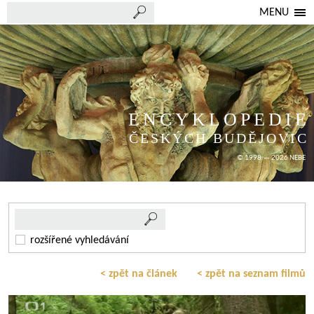
MENU
ENCYKLOPEDIE
ČESKÝCH BUDĚJOVIC
© 1998 — 2026 NEBE
rozšířené vyhledávání
< zpět na článek
< zpět na seznam filmů