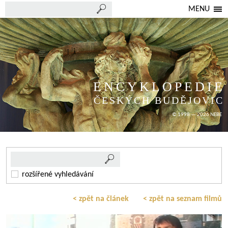
MENU
ENCYKLOPEDIE
ČESKÝCH BUDĚJOVIC
© 1998 — 2026 NEBE
rozšířené vyhledávání
< zpět na článek
< zpět na seznam filmů