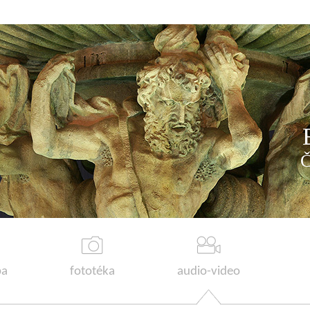
a
fototéka
audio-video