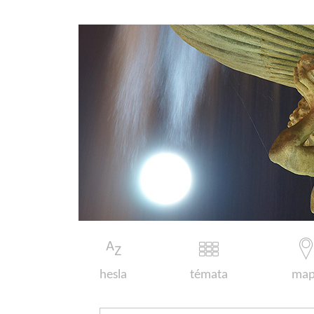
hesla
témata
map