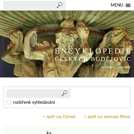
MENU
ENCYKLOPEDIE
ČESKÝCH BUDĚJOVIC
© 1998 — 2026 NEBE
rozšířené vyhledávání
< zpět na článek
< zpět na seznam filmů