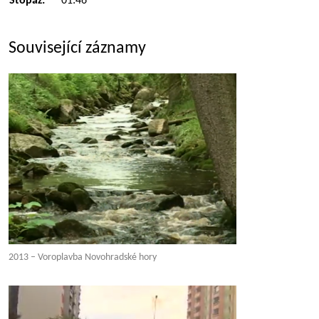
Stopáž:
01:46
Související záznamy
2013 – Voroplavba Novohradské hory