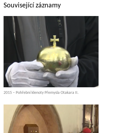
Související záznamy
2015 – Pohřební klenoty Přemysla Otakara II.