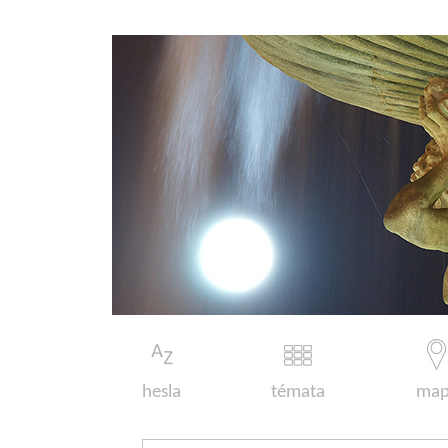
hesla
témata
map