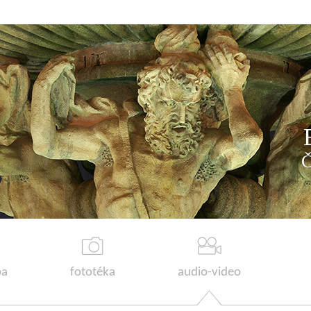
a
fototéka
audio-video