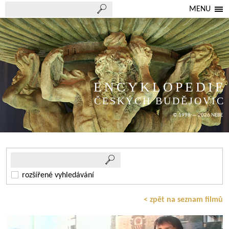
MENU
ENCYKLOPEDIE
ČESKÝCH BUDĚJOVIC
© 1998 — 2026 NEBE
rozšířené vyhledávání
< zpět na seznam filmů