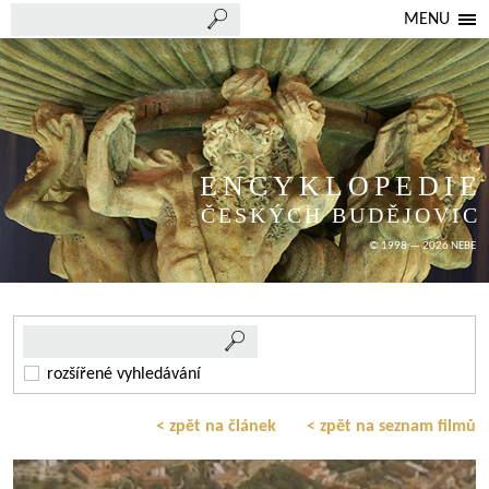
MENU
ENCYKLOPEDIE
ČESKÝCH BUDĚJOVIC
© 1998 — 2026 NEBE
rozšířené vyhledávání
< zpět na článek
< zpět na seznam filmů