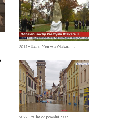
2015 – Socha Přemysla Otakara II.
é
2022 – 20 let od povodní 2002