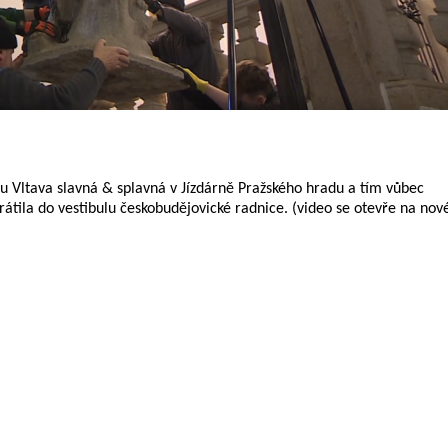
u Vltava slavná & splavná v Jízdárně Pražského hradu a tím vůbec
vrátila do vestibulu českobudějovické radnice. (video se otevře na nov