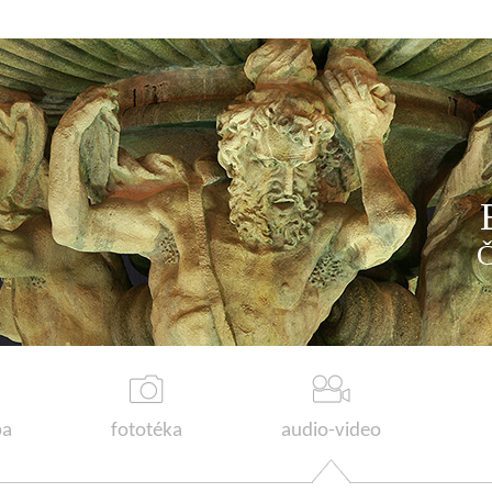
a
fototéka
audio-video