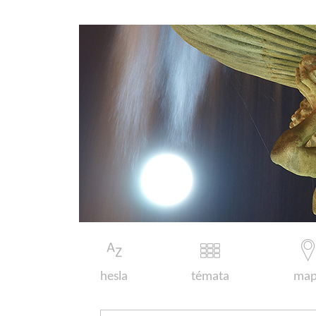
hesla
témata
map