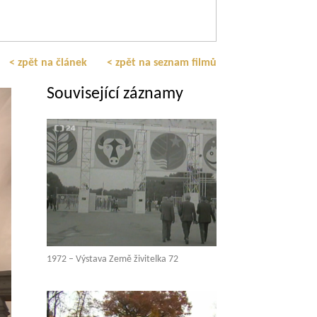
< zpět na článek
< zpět na seznam filmů
Související záznamy
1972 – Výstava Země živitelka 72