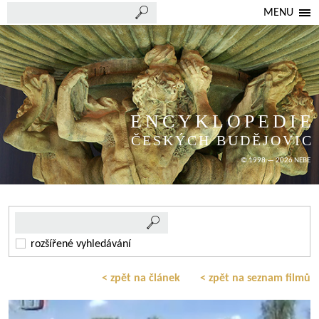
MENU
ENCYKLOPEDIE
ČESKÝCH BUDĚJOVIC
© 1998 — 2026 NEBE
rozšířené vyhledávání
< zpět na článek
< zpět na seznam filmů