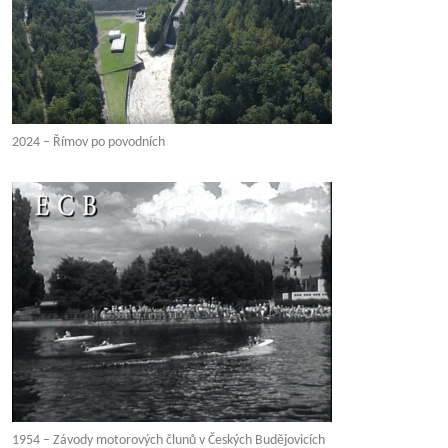
2024 – Římov po povodních
1954 – Závody motorových člunů v Českých Budějovicích