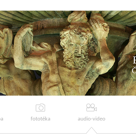
a
fototéka
audio-video