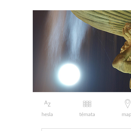
hesla
témata
map