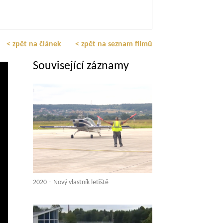
< zpět na článek
< zpět na seznam filmů
Související záznamy
2020 – Nový vlastník letiště