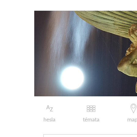
hesla
témata
map