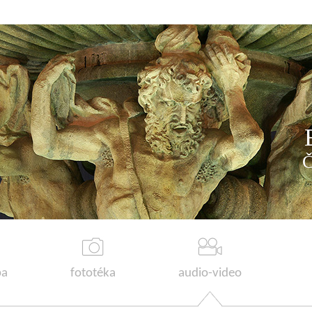
a
fototéka
audio-video