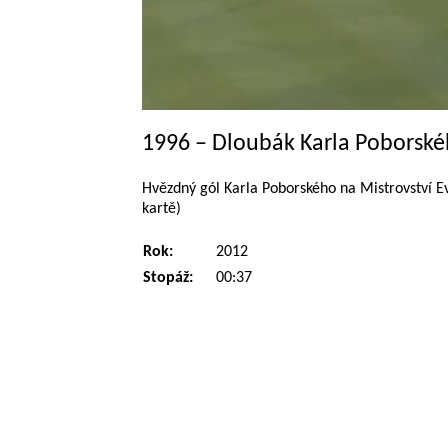
1996 – Dloubák Karla Poborsk
Hvězdný gól Karla Poborského na Mistrovství Ev
kartě)
Rok:
2012
Stopáž:
00:37