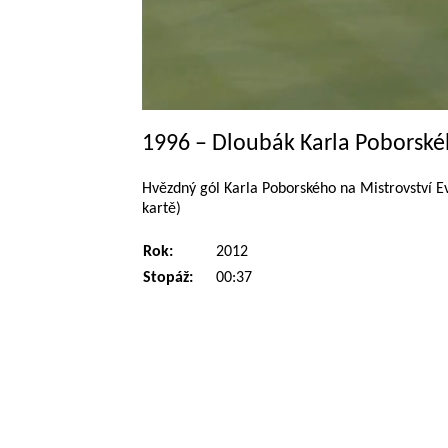
1996 – Dloubák Karla Poborsk
Hvězdný gól Karla Poborského na Mistrovství Ev
kartě)
Rok:
2012
Stopáž:
00:37