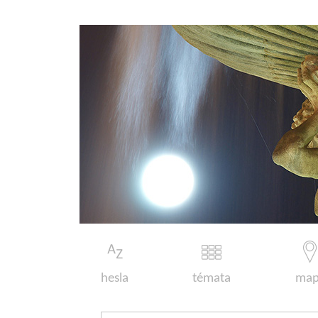
hesla
témata
map