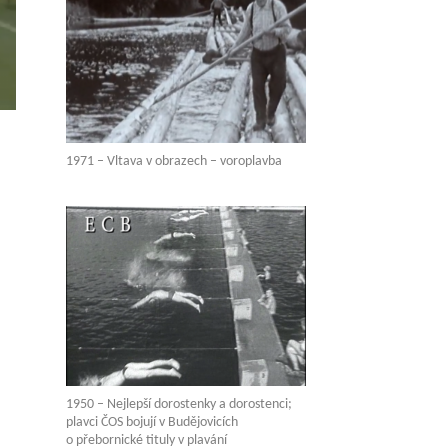
1971 – Vltava v obrazech – voroplavba
1950 – Nejlepší dorostenky a dorostenci;
plavci ČOS bojují v Budějovicích
o přebornické tituly v plavání