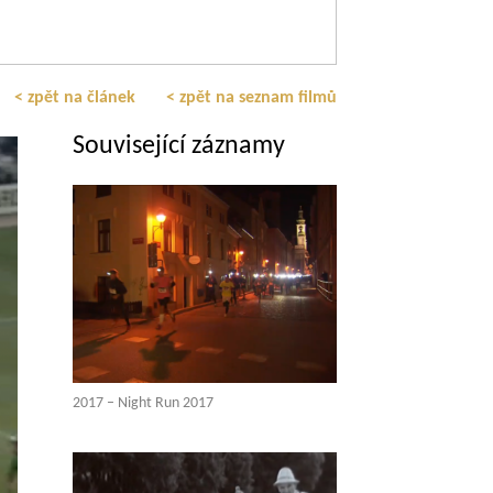
< zpět na článek
< zpět na seznam filmů
Související záznamy
2017 – Night Run 2017