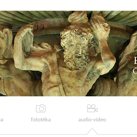
a
fototéka
audio-video