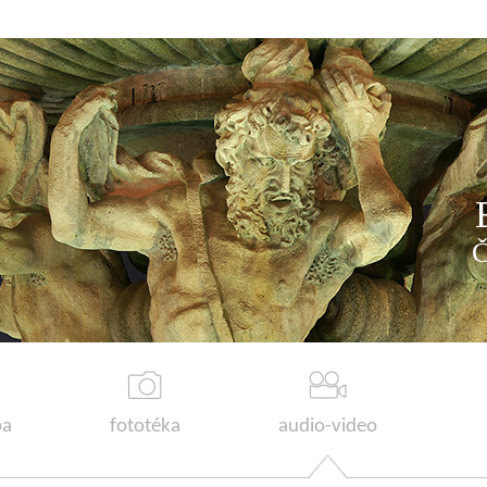
a
fototéka
audio-video