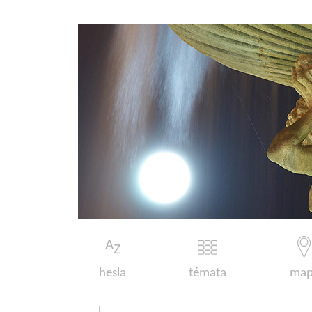
hesla
témata
map