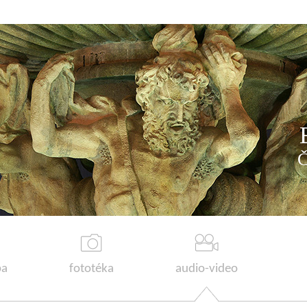
a
fototéka
audio-video