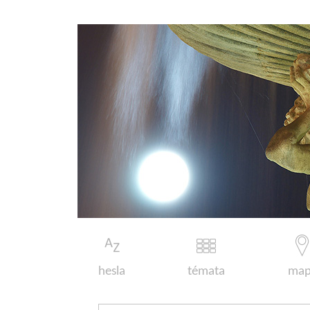
hesla
témata
map