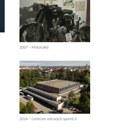
2007 – Motocykly
2024 – Centrum míčových sportů II